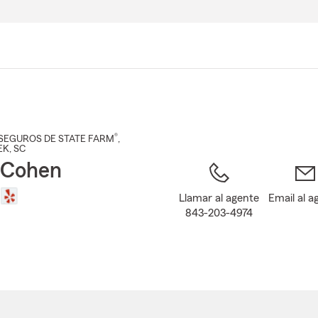
Pasar
al
contenido
principal
®
SEGUROS DE STATE FARM
,
EK
, SC
 Cohen
Llamar al agente
Email al a
843-203-4974