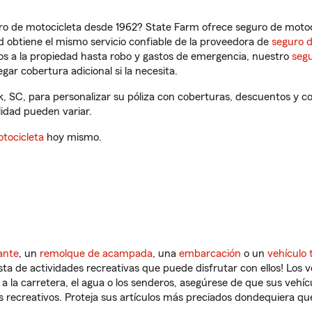
ro de motocicleta desde 1962? State Farm ofrece seguro de motoci
 obtiene el mismo servicio confiable de la proveedora de
seguro 
os a la propiedad hasta robo y gastos de emergencia, nuestro
segu
gar cobertura adicional si la necesita.
, SC, para personalizar su póliza con coberturas, descuentos y 
ilidad pueden variar.
tocicleta
hoy mismo.
ante
, un
remolque de acampada
, una
embarcación
o un
vehículo 
ista de actividades recreativas que puede disfrutar con ellos! Los 
a la carretera, el agua o los senderos, asegúrese de que sus vehí
 recreativos. Proteja sus artículos más preciados dondequiera qu