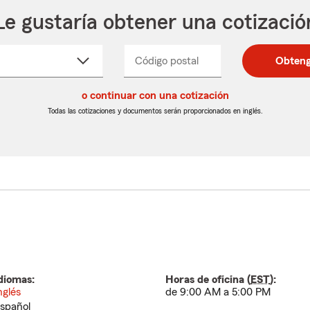
Le gustaría obtener una cotizació
cione
Código postal
Ingresa
Ingresa
Obteng
_____
un
un
re
código
código
cto
o continuar con una cotización
postal
postal
de
de
Todas las cotizaciones y documentos serán proporcionados en inglés.
egable
5
5
dígitos
dígitos
diomas:
Horas de oficina (
EST
):
nglés
de 9:00 AM a 5:00 PM
spañol