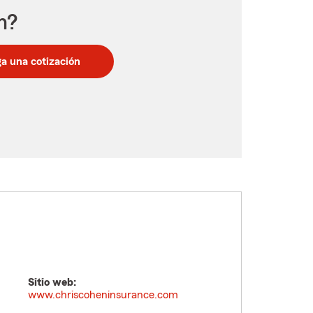
n?
a una cotización
Sitio web:
www.chriscoheninsurance.com