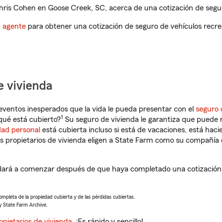
ris Cohen en Goose Creek, SC, acerca de una cotización de segur
n agente
para obtener una cotización de seguro de vehículos recre
e vivienda
eventos inesperados que la vida le pueda presentar con el
seguro 
1
ué está cubierto?
Su seguro de vivienda le garantiza que puede r
dad personal
está cubierta incluso si está de vacaciones, está haci
propietarios de vivienda eligen a State Farm como su compañía 
ará a comenzar después de que haya completado una cotización d
completa de la propiedad cubierta y de las pérdidas cubiertas.
y State Farm Archive.
opietarios de vivienda
. ¡Es rápido y sencillo!