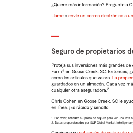
¿Quiere más información? Pregunte a Ch
Llame
o
envíe un correo electrónico a u
Seguro de propietarios d
Proteja sus inversiones más grandes de 
Farm® en Goose Creek, SC. Entonces, ¿q
como los artículos que valora.
La propie
guardados en un almacén. Cada vez más 
2
cualquier otra aseguradora.
Chris Cohen en Goose Creek, SC le ayud
en línea. ¡Es rápido y sencillo!
1. Por favor, consulte su póliza de seguro para ver una lista 
2. Datos proporcionados por S&P Global Market Intelligence 
Comience su
cotización de seguro de pr