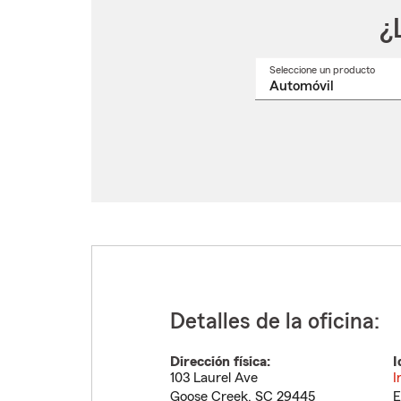
¿
Seleccione un producto
Selec
un
nomb
de
produ
del
menú
despl
Detalles de la oficina:
Dirección física:
I
103 Laurel Ave
I
Goose Creek
,
SC
29445
E